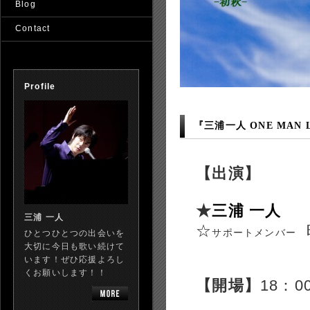
Blog
Contact
Profile
『三浦一人 ONE MAN LI
【出演】
★
三浦 一人
三浦 一人
☆
サポートメンバー
ひとつひとつの出会いを
大切に今日も歌い続けて
います！ぜひ応援よろし
くお願いします！！
【開場】
18：0