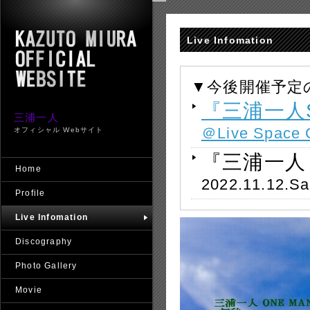
Live Infomation
▼今後開催予定
『三浦一人Su
三浦一人
＠Live Space
オフィシャル Webサイト
『三浦一人 O
Home
2022.11.12.S
Profile
Live Infomation
Discography
Photo Gallery
Movie