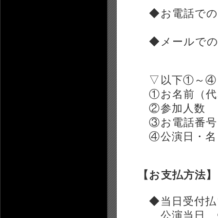
◆お電話での
◆メールでの
▽以下①～④を
①お名前（代
②参加人数
③お電話番号
④公演日・名：「
【お支払方法】
◆当日受付払
公演当日、受付