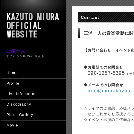
Contact
三浦一人の音楽活動に関
三浦一人
【お問い合わせ・イベント
オフィシャル Webサイト
◆お電話でのお問合せ
090-1257-5395
Home
（三
Profile
◆メールでのお問合せ
info@miurakazuto
Live Infomation
Discography
☆ライブのご感想、応援メ
ぜひこれからも応援よろし
Photo Gallery
☆イベント出演のご依頼な
Movie