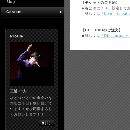
Blog
【チケットのご予約
】
★各公演により、設定して
Contact
詳しくは
『Live Infomat
【CD・DVDのご注文】
★詳しくは
『Discography
Profile
三浦 一人
ひとつひとつの出会いを
大切に今日も歌い続けて
います！ぜひ応援よろし
くお願いします！！